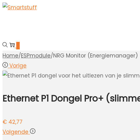
Ga
Ga
naar
naar
navigatie
de
inhoud
0
Home
/
ESPmodule
/
NRG Monitor (Energiemanager)
Vorige
Ethernet P1 Dongel Pro+ (slimme
€
42,77
Volgende