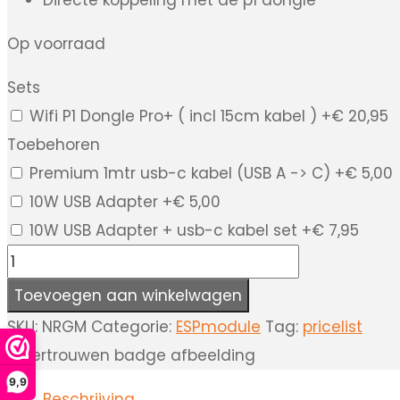
Directe koppeling met de p1 dongle
Op voorraad
Sets
Wifi P1 Dongle Pro+ ( incl 15cm kabel )
+€ 20,95
Toebehoren
Premium 1mtr usb-c kabel (USB A -> C)
+€ 5,00
10W USB Adapter
+€ 5,00
10W USB Adapter + usb-c kabel set
+€ 7,95
NRG
Monitor
Toevoegen aan winkelwagen
(Energiemanager)
SKU:
NRGM
Categorie:
ESPmodule
Tag:
pricelist
aantal
9,9
Beschrijving