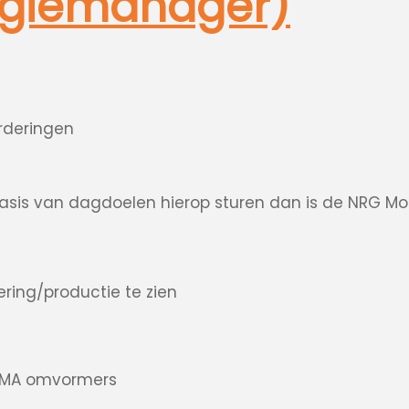
rgiemanager)
rderingen
p basis van dagdoelen hierop sturen dan is de NRG Mon
ring/productie te zien
 SMA omvormers